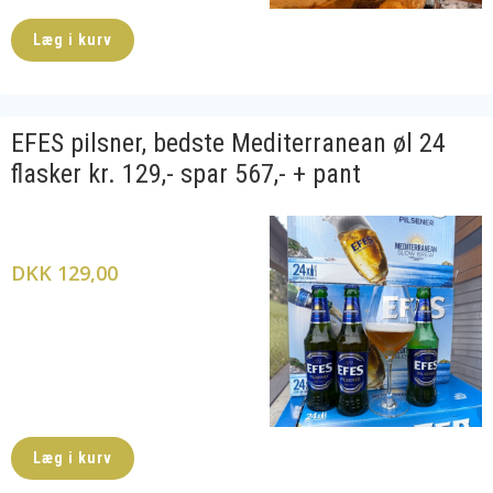
Læg i kurv
EFES pilsner, bedste Mediterranean øl 24
flasker kr. 129,- spar 567,- + pant
DKK 129,00
Læg i kurv