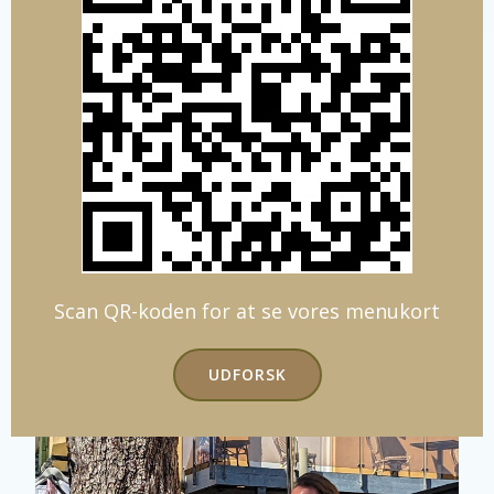
Scan QR-koden for at se vores menukort
UDFORSK