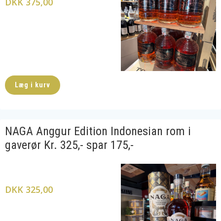
DKK 375,00
Læg i kurv
NAGA Anggur Edition Indonesian rom i
gaverør Kr. 325,- spar 175,-
DKK 325,00