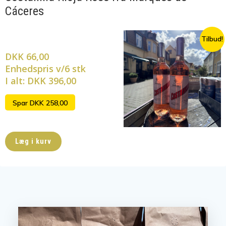
Cáceres
Tilbud!
DKK 66,00
Enhedspris v/6 stk
I alt: DKK 396,00
Spar DKK 258,00
Læg i kurv