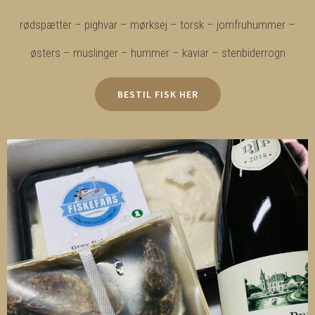
rødspætter – pighvar – mørksej – torsk – jomfruhummer –
østers – muslinger – hummer – kaviar – stenbiderrogn
BESTIL FISK HER