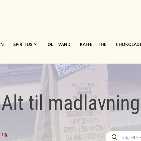
IN
SPIRITUS
ØL – VAND
KAFFE – THE
CHOKOLAD
Alt til madlavning
Products
ning
search