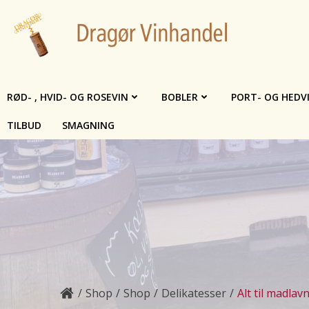
Videre
til
indhold
RØD- , HVID- OG ROSEVIN
BOBLER
PORT- OG HEDV
TILBUD
SMAGNING
Shop
Shop
Delikatesser
Alt til madlav