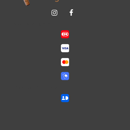
Sikker betaling med:
Vi aldersverificerer med: