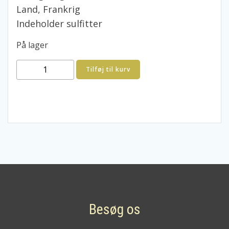
Land, Frankrig
Indeholder sulfitter
På lager
José
Tilføj til kurv
Michel
Prémices
Extra
Brut
Champagne
antal
Besøg os