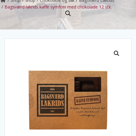
Shop
Shop
Chokolade og slik
Bagsværd Lakrids
Bagsværd lakrids kaffe symfoni med chokolade 12 stk.