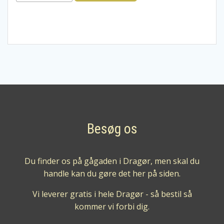
lakrids
kaffe
symfoni
med
chokolade
12
stk.
antal
Besøg os
Du finder os på gågaden i Dragør, men skal du
handle kan du gøre det her på siden.
Vi leverer gratis i hele Dragør - så bestil så
kommer vi forbi dig.