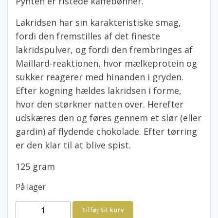
Pynten er ristede kaffebønner.
Lakridsen har sin karakteristiske smag,
fordi den fremstilles af det fineste
lakridspulver, og fordi den frembringes af
Maillard-reaktionen, hvor mælkeprotein og
sukker reagerer med hinanden i gryden.
Efter kogning hældes lakridsen i forme,
hvor den størkner natten over. Herefter
udskæres den og føres gennem et slør (eller
gardin) af flydende chokolade. Efter tørring
er den klar til at blive spist.
125 gram
På lager
Bagsværd
Tilføj til kurv