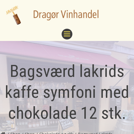
Videre
til
indhold
Bagsværd lakrids
kaffe symfoni med
chokolade 12 stk.