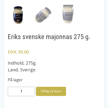
Eriks svenske majonnas 275 g.
DKK 39,00
Indhold, 275g.
Land, Sverige
På lager
Eriks
Tilføj til kurv
svenske
majonnas
275