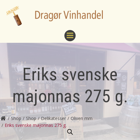
Videre
til
indhold
Eriks svenske
majonnas 275 g.
Shop
Shop
Delikatesser
Oliven mm
Eriks svenske majonnas 275 g.