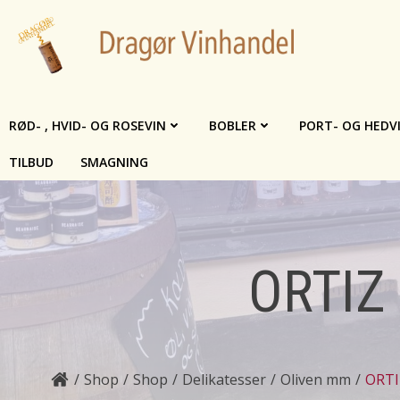
Videre
til
indhold
RØD- , HVID- OG ROSEVIN
BOBLER
PORT- OG HEDV
TILBUD
SMAGNING
ORTIZ t
Shop
Shop
Delikatesser
Oliven mm
ORTIZ