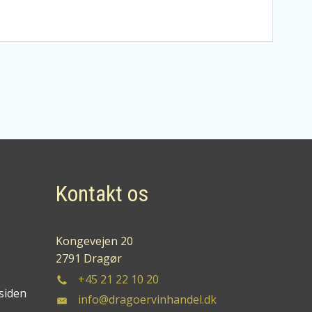
Kontakt os
Kongevejen 20
2791 Dragør
+45 21 22 10 20
siden
info@dragoervinhandel.dk