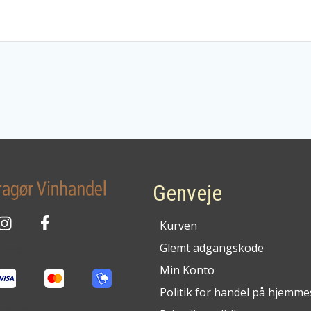
Genveje
Kurven
Glemt adgangskode
g med:
Min Konto
Politik for handel på hjemme
cerer med: