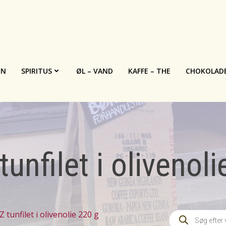
IN
SPIRITUS
ØL – VAND
KAFFE – THE
CHOKOLAD
unfilet i olivenol
Products
 tunfilet i olivenolie 220 g
search