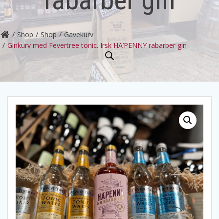
Shop
Shop
Gavekurv
Ginkurv med Fevertree tonic. Irsk HA’PENNY rabarber gin