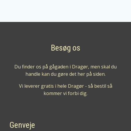
HA’PENNY
rabarber
gin
antal
Besøg os
Du finder os på gågaden i Dragør, men skal du
handle kan du gøre det her på siden.
Vi leverer gratis i hele Dragør - så bestil så
kommer vi forbi dig.
Genveje