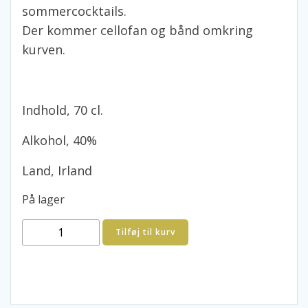
sommercocktails.
Der kommer cellofan og bånd omkring
kurven.
Indhold, 70 cl.
Alkohol, 40%
Land, Irland
På lager
Ginkurv
Tilføj til kurv
med
Fevertree
tonic.
Irsk