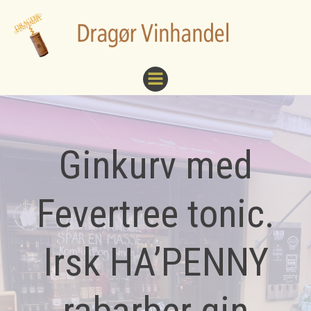
Videre
til
indhold
Ginkurv med
Fevertree tonic.
Irsk HA’PENNY
rabarber gin