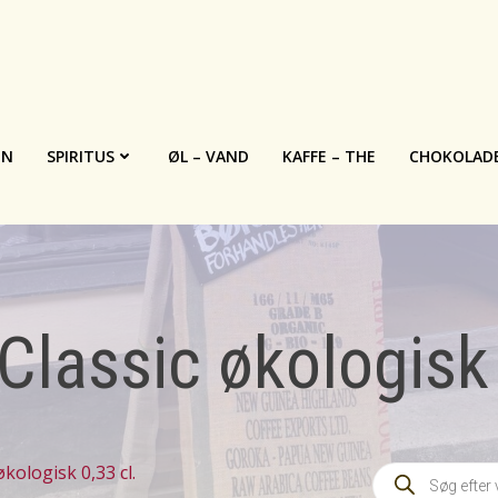
IN
SPIRITUS
ØL – VAND
KAFFE – THE
CHOKOLAD
Classic økologisk 
Products
kologisk 0,33 cl.
search