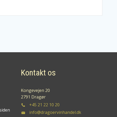
Kontakt os
Kongevejen 20
2791 Dragør
+45 21 22 10 20
siden
info@dragoervinhandel.dk