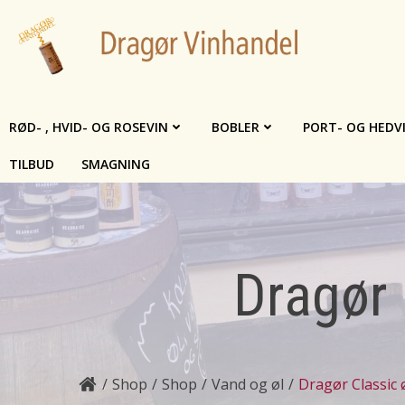
Videre
til
indhold
RØD- , HVID- OG ROSEVIN
BOBLER
PORT- OG HEDV
TILBUD
SMAGNING
Dragør 
Shop
Shop
Vand og øl
Dragør Classic ø