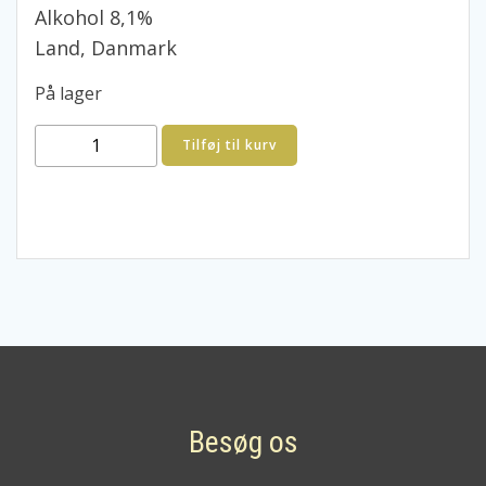
Alkohol 8,1%
Land, Danmark
På lager
Hancock
Tilføj til kurv
Saaz
Brew
0,7
liter
Lavet
på
Tjekkisk
humle
3
fl.
100,-
Besøg os
antal