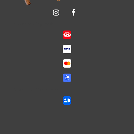
Sikker betaling med:
Vi aldersverificerer med: