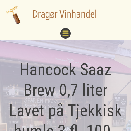
Videre
til
indhold
Hancock Saaz
Brew 0,7 liter
Lavet på Tjekkisk
humle 3 fl. 100,-