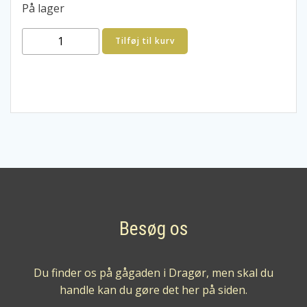
På lager
Emilio
Tilføj til kurv
Hidalgo
Manzanilla
Chorito
Sherry
antal
Besøg os
Du finder os på gågaden i Dragør, men skal du
handle kan du gøre det her på siden.