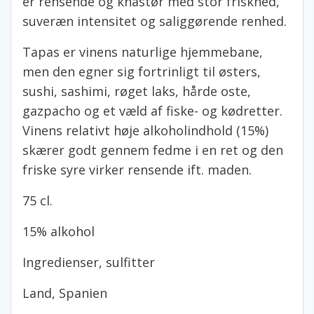
er rensende og knastør med stor friskhed,
suveræn intensitet og saliggørende renhed.
Tapas er vinens naturlige hjemmebane,
men den egner sig fortrinligt til østers,
sushi, sashimi, røget laks, hårde oste,
gazpacho og et væld af fiske- og kødretter.
Vinens relativt høje alkoholindhold (15%)
skærer godt gennem fedme i en ret og den
friske syre virker rensende ift. maden.
75 cl.
15% alkohol
Ingredienser, sulfitter
Land, Spanien