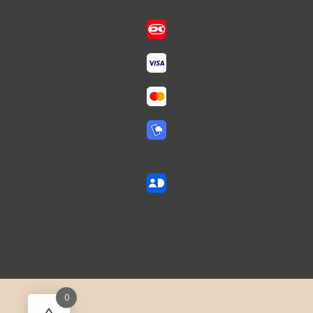
Sikker betaling med:
Vi aldersverificerer med:
0