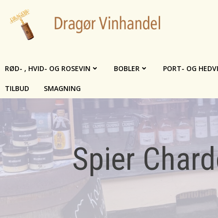
Videre
til
indhold
RØD- , HVID- OG ROSEVIN
BOBLER
PORT- OG HEDV
TILBUD
SMAGNING
Spier Chardo