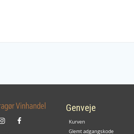
Genveje
Kurven
Glemt adgangskode
g med: