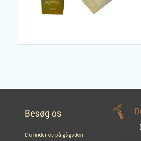
Besøg os
Du finder os på gågaden i
Sikker betalin