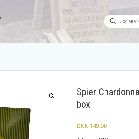
Products
x
search
Spier Chardonnay
box
DKK 149,00