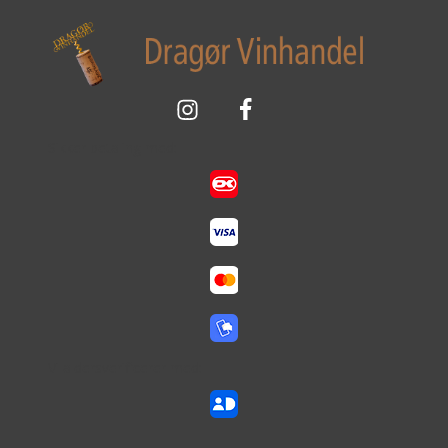
Sikker betaling med:
Vi aldersverificerer med: