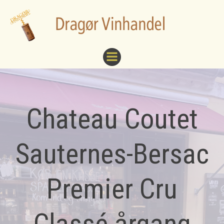
Videre
til
indhold
Chateau Coutet
Sauternes-Bersac
Premier Cru
Classé årgang