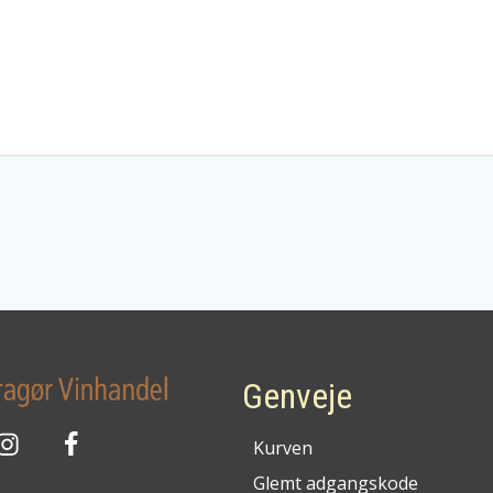
Genveje
Kurven
Glemt adgangskode
g med: