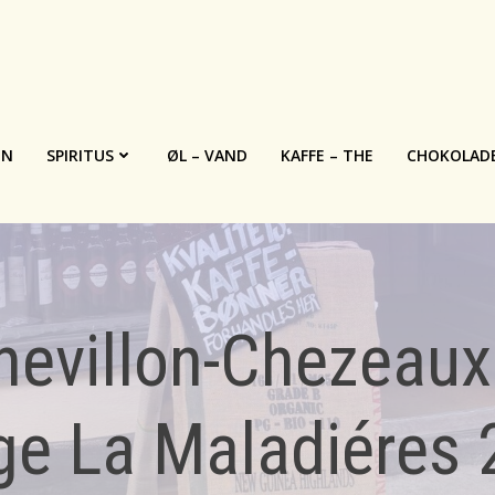
IN
SPIRITUS
ØL – VAND
KAFFE – THE
CHOKOLAD
evillon-Chezeau
e La Maladiéres 