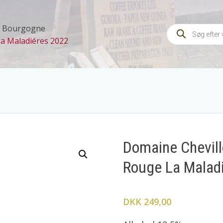
Products
Bourgogne
search
a Maladiéres 2022
Domaine Chevil
Rouge La Malad
DKK 249,00