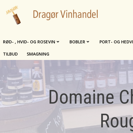
Videre
til
indhold
RØD- , HVID- OG ROSEVIN
BOBLER
PORT- OG HEDV
TILBUD
SMAGNING
Domaine Ch
Roug