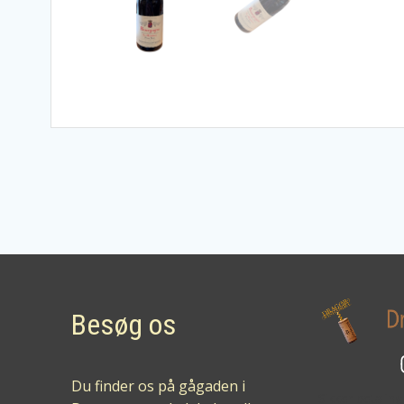
Besøg os
Du finder os på gågaden i
Sikker betalin