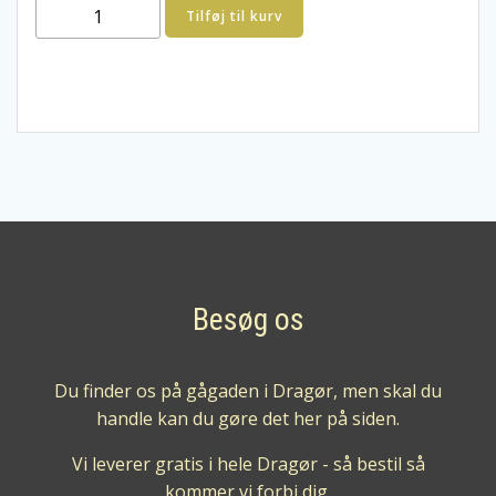
Girlan
Tilføj til kurv
Indra
Sauvignon
DOC
2024
Alto
Adige
Sydtyrol.
2
røde
glas
i
Besøg os
Gambero
Rosso
Du finder os på gågaden i Dragør, men skal du
antal
handle kan du gøre det her på siden.
Vi leverer gratis i hele Dragør - så bestil så
kommer vi forbi dig.