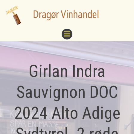
Videre
til
indhold
Girlan Indra
Sauvignon DOC
2024 Alto Adige
Sydtyrol. 2 røde