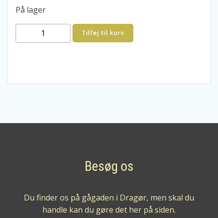
På lager
Provolo
Tilføj til kurv
Amarone
della
Valpolicella
2016
antal
Besøg os
Du finder os på gågaden i Dragør, men skal du
handle kan du gøre det her på siden.