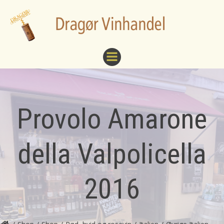
Videre
til
indhold
Provolo Amarone
della Valpolicella
2016