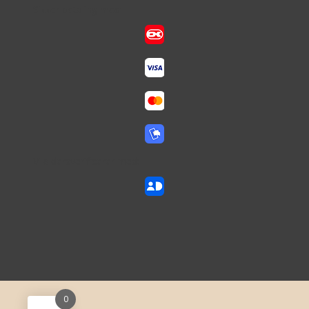
Sikker betaling med:
Vi aldersverificerer med:
0