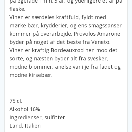
på egefade i min. 3 år, og yderligere et år på
flaske.
Vinen er særdeles kraftfuld, fyldt med
mørke bær, krydderier, og ens smagssanser
kommer på overarbejde. Provolos Amarone
byder på noget af det beste fra Veneto.
Vinen er kraftig Bordeauxrød hen mod det
sorte, og næsten byder alt fra svesker,
modne blommer, anelse vanilje fra fadet og
modne kirsebær.
75 cl.
Alkohol 16%
Ingredienser, sulfitter
Land, Italien