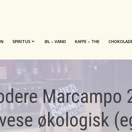
IN
SPIRITUS
ØL – VAND
KAFFE – THE
CHOKOLAD
dere Marcampo 
ese økologisk (e