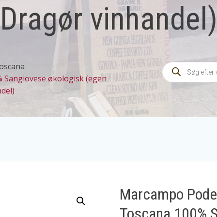
Dragør vinhandel
Products
oscana
search
Sangiovese økologisk (egen
del)
Marcampo Pode
Toscana 100% S