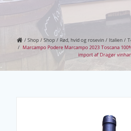
Shop
Shop
Rød, hvid og rosevin
Italien
T
Marcampo Podere Marcampo 2023 Toscana 100% 
import af Dragør vinhan