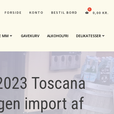
FORSIDE
KONTO
BESTIL BORD
0,00
KR.
E MM
GAVEKURV
ALKOHOLFRI
DELIKATESSER
2023 Toscana
gen import af