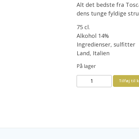
Alt det bedste fra Tos
dens tunge fyldige str
75 cl.
Alkohol 14%
Ingredienser, sulfitter
Land, Italien
På lager
Marcampo
Tilføj til 
Podere
Marcampo
2023
Toscana
100%
Sangiovese
økologisk