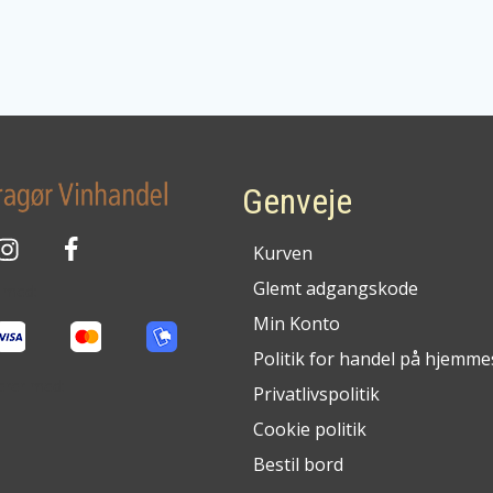
(egen
import
af
Dragør
vinhandel)
antal
Genveje
Kurven
Glemt adgangskode
g med:
Min Konto
Politik for handel på hjemme
cerer med:
Privatlivspolitik
Cookie politik
Bestil bord