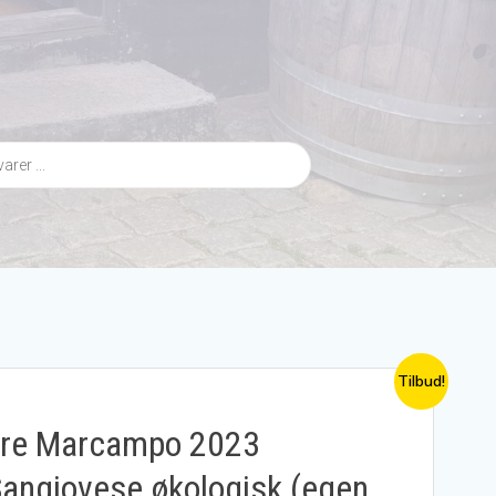
)
Tilbud!
re Marcampo 2023
angiovese økologisk (egen