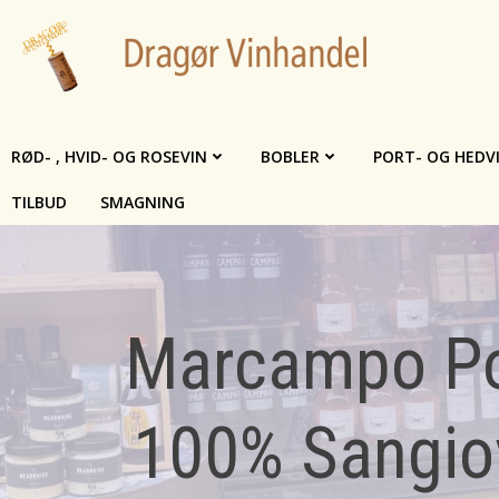
Videre
til
indhold
RØD- , HVID- OG ROSEVIN
BOBLER
PORT- OG HEDV
TILBUD
SMAGNING
Marcampo Po
100% Sangiov