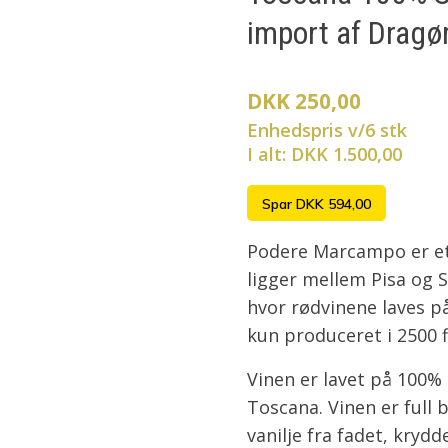
import af Dragø
DKK 250,00
Enhedspris v/6 stk
I alt: DKK 1.500,00
Spar DKK 594,00
Podere Marcampo er et l
ligger mellem Pisa og S
hvor rødvinene laves p
kun produceret i 2500 f
Vinen er lavet på 100%
Toscana. Vinen er full
vanilje fra fadet, kryd