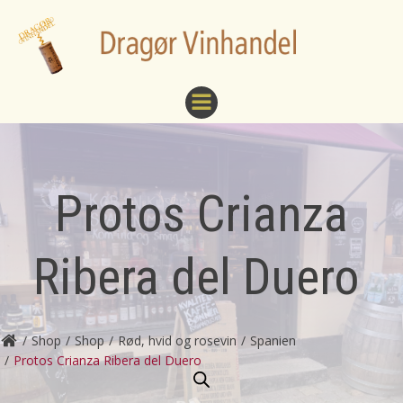
Videre
til
indhold
Protos Crianza
Ribera del Duero
Shop
Shop
Rød, hvid og rosevin
Spanien
Protos Crianza Ribera del Duero