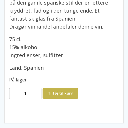
på den gamle spanske stil der er lettere
kryddret, fad og i den tunge ende. Et
fantastisk glas fra Spanien
Dragør vinhandel anbefaler denne vin.
75 cl.
15% alkohol
Ingredienser, sulfitter
Land, Spanien
På lager
Protos
Tilføj til kurv
Crianza
Ribera
del
Duero
antal