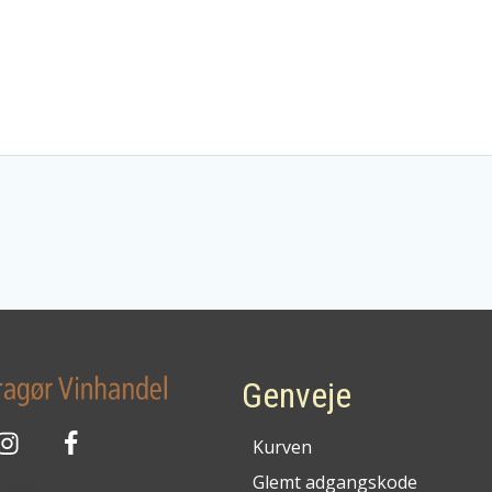
Genveje
Kurven
Glemt adgangskode
g med: