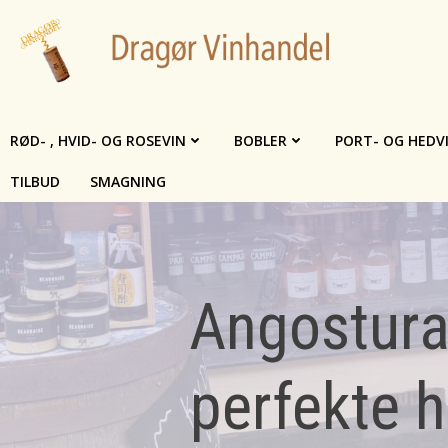
Videre
til
indhold
RØD- , HVID- OG ROSEVIN
BOBLER
PORT- OG HEDV
TILBUD
SMAGNING
Angostura
perfekte h