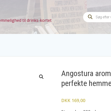
Products
search
emmelighed til drinks-kortet
Angostura aroma
perfekte hemmeli
DKK 169,00