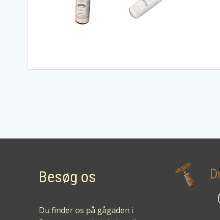
Besøg os
Du finder os på gågaden i
Sikker betalin