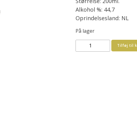
Størrelse: 200ml.
Alkohol %: 44,7
Oprindelsesland: NL
På lager
Angostura
Tilføj til 
aromatic
bitter
200
ml.
Den
perfekte
hemmelighed
til
drinks-
kortet
antal