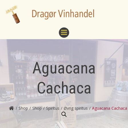
Videre
til
indhold
Aguacana
Cachaca
Shop
Shop
Spiritus
Øvrig spiritus
Aguacana Cachaca