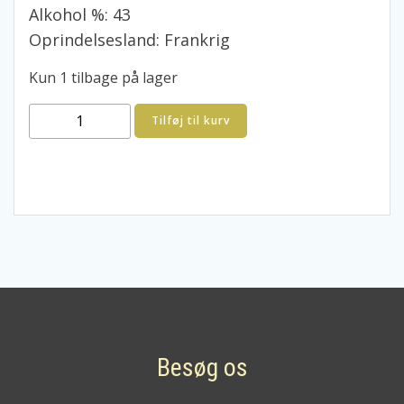
Alkohol %: 43
Oprindelsesland: Frankrig
Kun 1 tilbage på lager
Trés
Tilføj til kurv
Vieux
Marc
de
Bourgogne
Le
Jacquemart
Edmond
Briotto
antal
Besøg os