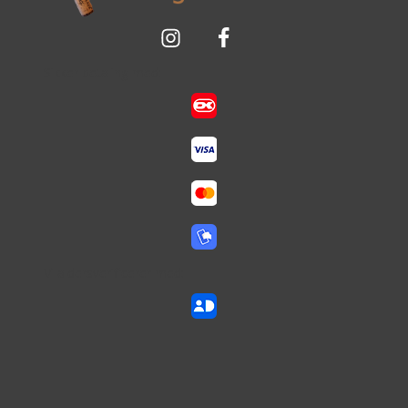
Sikker betaling med:
Vi aldersverificerer med: