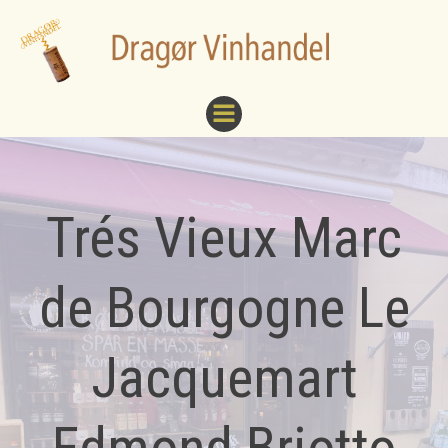
Videre
til
indhold
Trés Vieux Marc
de Bourgogne Le
Jacquemart
Edmond Briotto