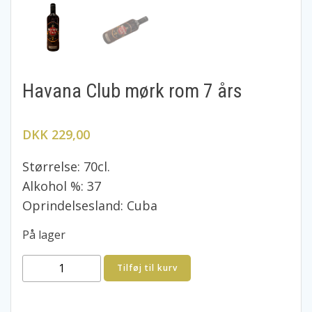
Havana Club mørk rom 7 års
DKK 229,00
Størrelse: 70cl.
Alkohol %: 37
Oprindelsesland: Cuba
På lager
Havana
Tilføj til kurv
Club
mørk