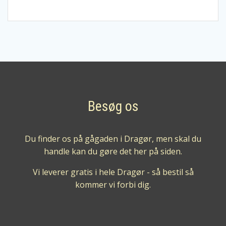
rom
7
års
antal
Besøg os
Du finder os på gågaden i Dragør, men skal du
handle kan du gøre det her på siden.
Vi leverer gratis i hele Dragør - så bestil så
kommer vi forbi dig.