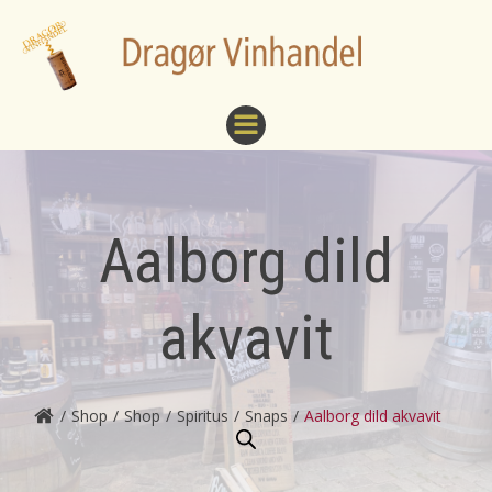
Videre
til
indhold
Aalborg dild
akvavit
Shop
Shop
Spiritus
Snaps
Aalborg dild akvavit