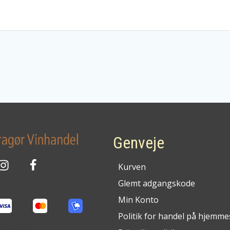
Genveje
Kurven
Glemt adgangskode
g med:
Min Konto
Politik for handel på hjemme
cerer med: