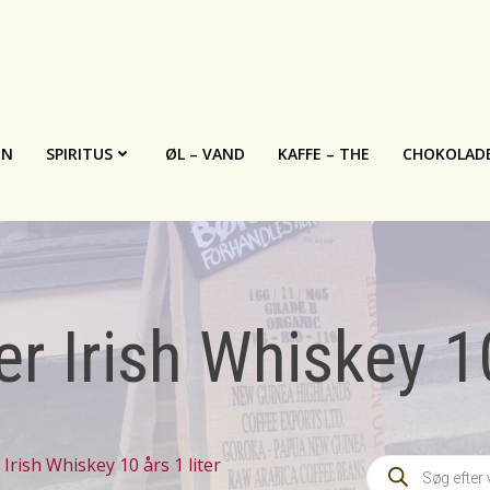
IN
SPIRITUS
ØL – VAND
KAFFE – THE
CHOKOLAD
r Irish Whiskey 10
Products
Irish Whiskey 10 års 1 liter
search