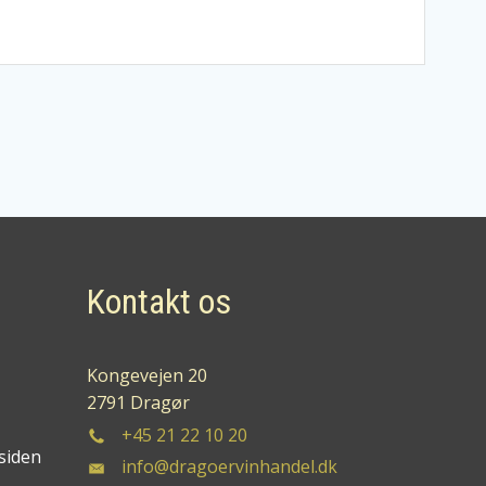
Kontakt os
Kongevejen 20
2791 Dragør
+45 21 22 10 20
siden
info@dragoervinhandel.dk