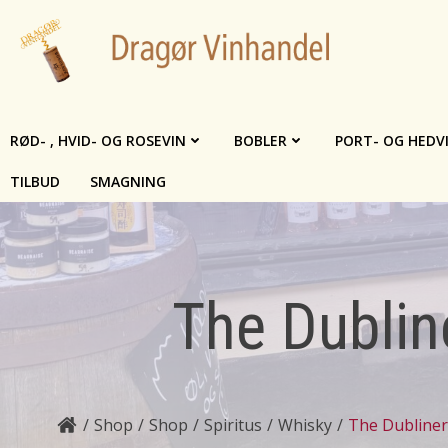
Videre
til
indhold
RØD- , HVID- OG ROSEVIN
BOBLER
PORT- OG HEDV
TILBUD
SMAGNING
The Dubline
Shop
Shop
Spiritus
Whisky
The Dubliner 