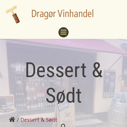
Videre
til
indhold
Dessert &
Sødt
Dessert & Sødt