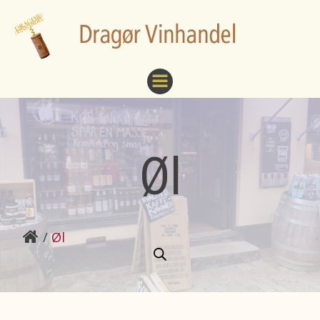
Videre
til
indhold
Øl
Øl