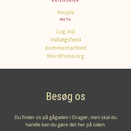
KATEGORIER
People
META
Log ind
Indlægsfeed
Kommentarfeed
WordPress.org
Besøg os
Du finder os på gågaden i Dragør, men skal du
handle kan du gøre det her på siden.