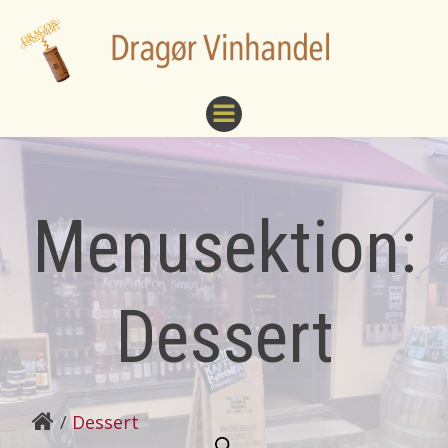
Videre
til
indhold
Menusektion:
Dessert
Dessert