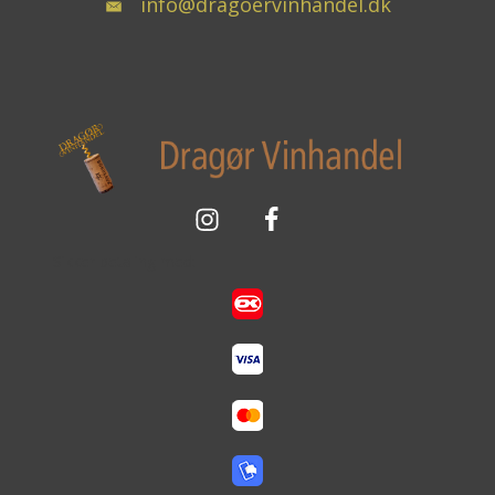
info@dragoervinhandel.dk
Sikker betaling med: