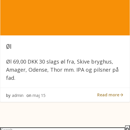
Øl
Øl 69,00 DKK 30 slags øl fra, Skive bryghus,
Amager, Odense, Thor mm. IPA og pilsner på
fad.
Read more
by
admin
on
maj 15
Search