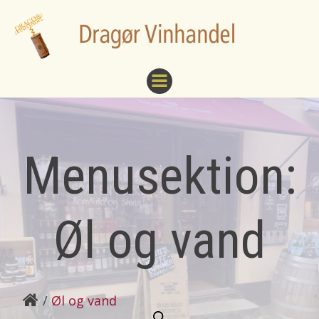
Videre
til
indhold
Menusektion:
Øl og vand
Øl og vand